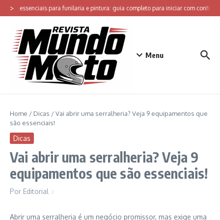
Ir para o conteúdo
>
entas essenciais para funilaria e pintura: guia completo para iniciar com confiança
Menu
Home
/
Dicas
/
Vai abrir uma serralheria? Veja 9 equipamentos que
são essenciais!
Dicas
Vai abrir uma serralheria? Veja 9
equipamentos que são essenciais!
Por
Editorial
Abrir uma serralheria é um negócio promissor, mas exige uma