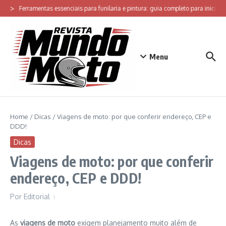
Ir para o conteúdo
>
Ferramentas essenciais para funilaria e pintura: guia completo para iniciar 
Menu
Home
/
Dicas
/
Viagens de moto: por que conferir endereço, CEP e
DDD!
Dicas
Viagens de moto: por que conferir
endereço, CEP e DDD!
Por
Editorial
As
viagens de moto
exigem planejamento muito além de