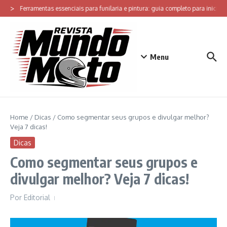
Ir para o conteúdo
>
Ferramentas essenciais para funilaria e pintura: guia completo para iniciar 
Menu
Home
/
Dicas
/
Como segmentar seus grupos e divulgar melhor?
Veja 7 dicas!
Dicas
Como segmentar seus grupos e
divulgar melhor? Veja 7 dicas!
Por
Editorial