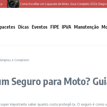
Como Escolher um Capacete de Moto: Guia Completo 2026 (Segurança + 
pacetes
Dicas
Eventos
FIPE
IPVA
Manutenção
Mo
Simples e Completo!
um Seguro para Moto? Gui
uper importante saber quanto custa protegê-la. O seguro é como um 