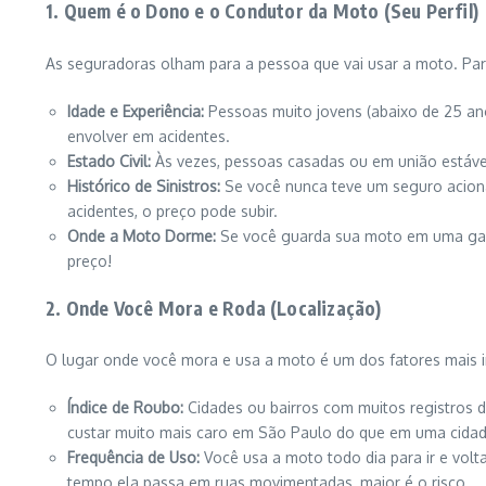
1. Quem é o Dono e o Condutor da Moto (Seu Perfil)
As seguradoras olham para a pessoa que vai usar a moto. Parec
Idade e Experiência:
Pessoas muito jovens (abaixo de 25 ano
envolver em acidentes.
Estado Civil:
Às vezes, pessoas casadas ou em união estáve
Histórico de Sinistros:
Se você nunca teve um seguro aciona
acidentes, o preço pode subir.
Onde a Moto Dorme:
Se você guarda sua moto em uma garag
preço!
2. Onde Você Mora e Roda (Localização)
O lugar onde você mora e usa a moto é um dos fatores mais 
Índice de Roubo:
Cidades ou bairros com muitos registros d
custar muito mais caro em São Paulo do que em uma cidade
Frequência de Uso:
Você usa a moto todo dia para ir e volt
tempo ela passa em ruas movimentadas, maior é o risco.