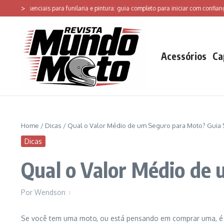
Ir para o conteúdo
>
 essenciais para funilaria e pintura: guia completo para iniciar com confiança
Acessórios
Ca
Home
/
Dicas
/
Qual o Valor Médio de um Seguro para Moto? Guia 
Dicas
Qual o Valor Médio de 
Por
Wendson
Se você tem uma moto, ou está pensando em comprar uma, é s