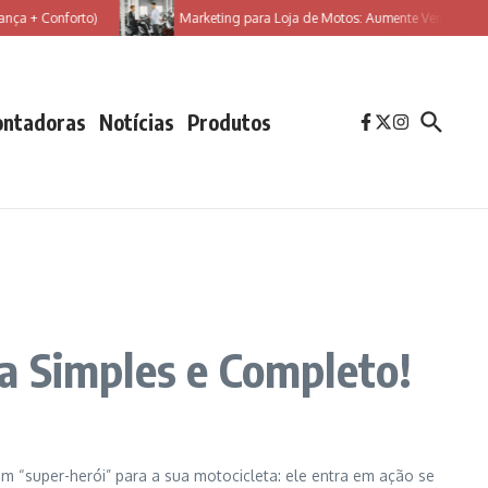
Conforto)
Marketing para Loja de Motos: Aumente Vendas 40% com Es
ntadoras
Notícias
Produtos
a Simples e Completo!
“super-herói” para a sua motocicleta: ele entra em ação se