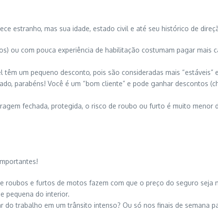
e estranho, mas sua idade, estado civil e até seu histórico de dire
s) ou com pouca experiência de habilitação costumam pagar mais ca
l têm um pequeno desconto, pois são consideradas mais “estáveis” e
do, parabéns! Você é um “bom cliente” e pode ganhar descontos (ch
em fechada, protegida, o risco de roubo ou furto é muito menor do
importantes!
e roubos e furtos de motos fazem com que o preço do seguro seja ma
 pequena do interior.
ar do trabalho em um trânsito intenso? Ou só nos finais de semana 