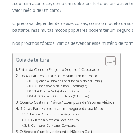
algo ruim acontecer, como um roubo, um furto ou um acidente.
valor médio de um carro?”.
O preço vai depender de
muitas
coisas, como o modelo da sua 
bastante, mas muitas motos populares podem ter um seguro an
Nos próximos tópicos, vamos desvendar esse mistério de for
Guia de leitura
Entenda Como o Preço do Seguro é Calculado
Os 4 Grandes Fatores que Mandam no Preço
1. Quem é o Dono e o Condutor da Moto (Seu Perfil)
2. Onde Você Mora e Roda (Localização)
3. A Própria Moto (Modelo e Características)
4. O Que Você Quer Proteger (Coberturas)
Quanto Custa na Prática? Exemplos de Valores Médios
3 Dicas Para Economizar no Seguro da sua Moto
1. Instale Dispositivos de Segurança
2. Guarde a Moto em Local Seguro
3. Compare, Compare, Compare!
O Seguro é um Investimento, Não um Gasto!