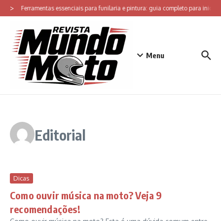
Ir para o conteúdo
>
Ferramentas essenciais para funilaria e pintura: guia completo para iniciar
Menu
Editorial
Dicas
Como ouvir música na moto? Veja 9
recomendações!